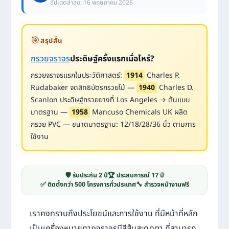
อัปเดตล่าสุด: 16 พฤษภาคม 2026
🎯
สรุปสั้น
กรวยจราจร
ประดิษฐ์ครั้งแรกเมื่อไหร่?
กรวยจราจรแรกในประวัติศาสตร์:
1914
Charles P.
Rudabaker จดสิทธิบัตรกรวยไม้ —
1940
Charles D.
Scanlon ประดิษฐ์กรวยยางที่ Los Angeles → ต้นแบบ
มาตรฐาน —
1958
Mancuso Chemicals UK ผลิต
กรวย PVC — ขนาดมาตรฐาน: 12/18/28/36 นิ้ว ตามการ
ใช้งาน
🛡️ รับประกัน 2 ปี
🏆 ประสบการณ์ 17 ปี
✅ ติดตั้งกว่า 500 โครงการทั่วประเทศ
🔧 สำรวจหน้างานฟรี
เราคงทราบถึงประโยชน์และการใช้งาน ที่มีหน้าที่หลัก
เป็นเครื่องหมายทางจราจรมีสีส้มสะดุดตา ที่สามารถ