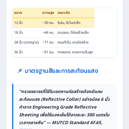
ขนาด
ความสูง
เหมาะกับ
12 นิ้ว
~30 ซม.
ในร่ม, อีเว้นต์เล็ก
18 นิ้ว
~46 ซม.
ลานจอด, ที่ก่อสร้างเล็ก
28 นิ้ว (มาตรฐาน)
~71 ซม.
ถนนทั่วไป, งานก่อสร้าง
36 นิ้ว
~91 ซม.
ทางหลวง, งานความเร็วสูง
📌 มาตรฐานสีและการสะท้อนแสง
“กรวยจราจรที่ใช้ในเขตงานก่อสร้างต้องมีแถบ
สะท้อนแสง (Reflective Collar) อย่างน้อย 6 นิ้ว
ทำจาก Engineering Grade Reflective
Sheeting เพื่อให้มองเห็นได้จากระยะ 300 เมตรใน
เวลากลางคืน” — MUTCD Standard 6F.65,