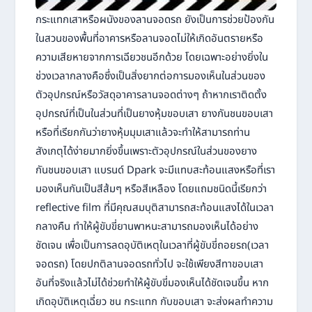
กระแทกเสาหรือผนังของลานจอดรถ ยังเป็นการช่วยป้องกัน
ในสวนของพื้นที่อาคารหรือลานจอดไม่ให้เกิดอันตรายหรือ
ความเสียหายจากการเฉียวชนอีกด้วย โดยเฉพาะอย่างยิ่งใน
ช่วงเวลากลางคือซึ่งเป็นสิ่งยากต่อการมองเห็นในส่วนของ
ตัวอุปกรณ์หรือวัสดุอาคารลานจอดต่างๆ ถ้าหากเราติดตั้ง
อุปกรณ์ที่เป็นในส่วนที่เป็นยางหุ้มขอบเสา ยางกันชนขอบเสา
หรือที่เรียกกันว่ายางหุ้มมุมเสาแล้วจะทำให้สามารถท่าน
สังเกตุได้ง่ายมากยิ่งขึ้นเพราะตัวอุปกรณ์ในส่วนของยาง
กันชนขอบเสา แบรนด์ Dpark จะมีแทบสะท้อนแสงหรือที่เรา
มองเห็นกันเป็นสีส้มๆ หรือสีเหลือง โดยแถมชนิดนี้เรียกว่า
reflective film ที่มีคุณสมบุติสามารถสะท้อนแสงได้ในเวลา
กลางคืน ทำให้ผู้ขับขี่ยานพาหนะสามารถมองเห็นได้อย่าง
ชัดเจน เพื่อเป็นการลดอุบัติเหตุในเวลาที่ผู้ขับขี่ถอยรถ(เวลา
จอดรถ) โดยปกติลานจอดรถทั่วไป จะใช้เพียงสีทาขอบเสา
อันที่จริงแล้วไม่ได้ช่วยทำให้ผู้ขับขี่มองเห็นได้ชัดเจนขึ้น หาก
เกิดอุบัติเหตุเฉี่ยว ชน กระแทก กับขอบเสา จะส่งผลทำความ