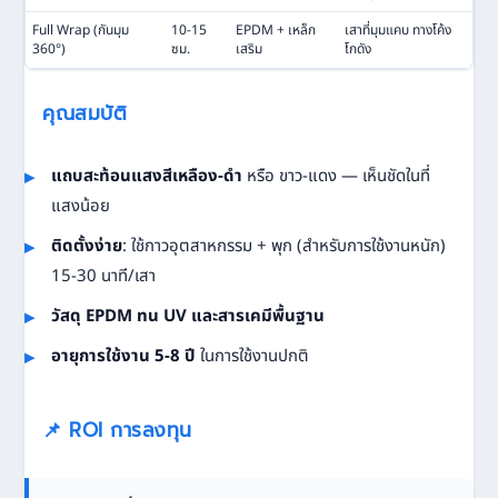
Full Wrap (กันมุม
10-15
EPDM + เหล็ก
เสาที่มุมแคบ ทางโค้ง
360°)
ซม.
เสริม
โกดัง
คุณสมบัติ
แถบสะท้อนแสงสีเหลือง-ดำ
หรือ ขาว-แดง — เห็นชัดในที่
แสงน้อย
ติดตั้งง่าย
: ใช้กาวอุตสาหกรรม + พุก (สำหรับการใช้งานหนัก)
15-30 นาที/เสา
วัสดุ EPDM ทน UV และสารเคมีพื้นฐาน
อายุการใช้งาน 5-8 ปี
ในการใช้งานปกติ
📌 ROI การลงทุน