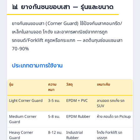
📊 ยางกันชนขอบเสา — รุ่นและขนาด
ยางกันชนขอบเสา (Corner Guard) ใช้ป้องกันเสาคอนกรีต/
เหล็กในลานจอด โกดัง และอาคารพาณิชย์จากการถูก
รถยนต์/Forklift ครูดหรือกระแทก — ลดต้นทุนซ่อมแซมเสา
70-90%
ประเภทตามการใช้งาน
รุ่น
ความ
วัสดุ
เหมาะกับ
หนา
Light Corner Guard
3-5 ซม.
EPDM + PVC
ลานจอด รถเก๋ง รถ
SUV
Medium Corner
5-8 ซม.
EPDM Rubber
ห้าง คอนโด รถ Pickup
Guard
Heavy Corner
8-12 ซม.
Industrial
โกดัง Forklift รถ
Guard
Rubber
บรรทุก