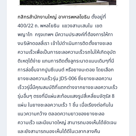
กสิกรสำนักงานใหญ่ อาคารพหลโยธิน
ตั้งอยู่ที่
400/22 ถ. พหลโยธิน แขวงสามเสนใน เขต
พญาไท กรุงเทพฯ มีความประสงค์ที่ต้องการให้ทา
งบริษัทดอลลี่เรา เข้าไปดำเนินการติดตั้งยางชะลอ
ความเร็วเพื่อเป็นการชะลอความเร็วรถไม่ให้เกิดอุบัต
ติเหตุได้ง่าย แทนการติดตั้งลูกระนาดแบบเดิมๆที่มี
การล่อขึ้นจากปูนซีเมนต์ หรือยางมะตอย โดยเลือก
ยางชะลอความเร็วรุ่น JDS-006 ซึ่งยางชะลอความ
เร็ววรุ่นี้มีคุณสมบัติที่แตกต่างจากยางชะลอความเร็ว
รุ่นอื่นๆ ตรงที่มีแผ่นสะท้อนแสงรูปสี่เหลี่ยมจัตุรัส 8
แผ่น ในยางชะลอความเร็ว 1 ชิ้น เมื่อเรียงต่อกันใน
แนวความกว้าง ตลอดความยาวของยางชะลอ
ความเร็ว และมีขนาดใหญ่ สามารถมองเห็นได้ชัดเจน
และยังสามารถมองเห็นได้ดีในเวลากลางคืน