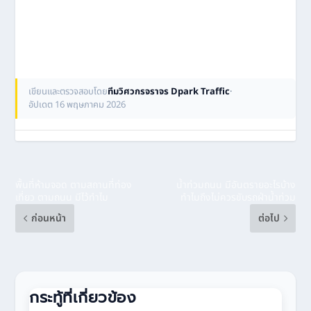
เขียนและตรวจสอบโดย
ทีมวิศวกรจราจร Dpark Traffic
·
อัปเดต 16 พฤษภาคม 2026
พื้นที่ห้ามจอด ตามสถานที่ท่อง
น้ำท่วมถนน มีอันตรายอะไรบ้าง
เที่ยว ตามถนน มีไว้ทำไม
ทำไมถึงไม่ควรขับรถฝ่าน้ำท่วม
ก่อนหน้า
ต่อไป
กระทู้ที่เกี่ยวข้อง