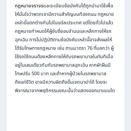
กฎหมายจราจร
และระเบียบข้อบังคับได้ถูกนำมาใช้เพื่อ
ให้มั่นใจว่าพวกเขามีความสำคัญบนท้องถนน กฎหมาย
เหล่านี้แตกต่างกันไปในแต่ละประเทศ แต่โดยทั่วไปแล้ว
กฎหมายกำหนดให้ผู้ขับขี่ยอมจำนนและหลีกทางให้รถ
ฉุกเฉิน การไม่ปฏิบัติตามข้อบังคับเหล่านี้อาจส่งผลให้
ได้รับโทษทางกฎหมาย เช่น ตามมาตรา 76 ที่บอกว่า ผู้
ใช้รถใช้ถนนต้องหลีกทางให้กับรถพยาบาลในทันทีเมื่อ
อยู่ในเลนเดียวกับกับรถพยาบาลฉุกเฉิน หากฝ่าฝืนมี
โทษปรับ 500 บาท และถ้าหากผู้ป่วยในรถพยาบาล
ถึงแก่ชีวิต อาจมีความผิดถึงขั้นเจตนาฆ่าได้ โดยจะ
พิจารณาจากพฤติกรรมขณะนั้นว่าแสดงออกมาแบบใด