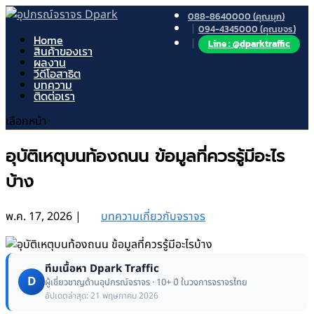
088-8640000 (คุณมุก)
094-4345000 (คุณขจร)
Home
Line : @dparktraffic
สินค้าของเรา
ผลงาน
วีดีโอสาธิต
บทความ
ติดต่อเรา
เลือกหน้า
อุบัติเหตุบนท้องถนน ข้อมูลที่ควรรู้มีอะไร
บ้าง
พ.ค. 17, 2026
|
บทความเกี่ยวกับจราจร
ทีมเนื้อหา Dpark Traffic
D
ผู้เชี่ยวชาญด้านอุปกรณ์จราจร · 10+ ปี ในวงการจราจรไทย
อัปเดตล่าสุด: 21 พฤษภาคม 2026