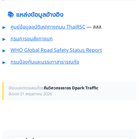
📚 แหล่งข้อมูลอ้างอิง
ศูนย์ข้อมูลอุบัติเหตุทางถนน ThaiRSC
— สสส.
กรมการขนส่งทางบก
WHO Global Road Safety Status Report
กรมป้องกันและบรรเทาสาธารณภัย
เขียนและตรวจสอบโดย
ทีมวิศวกรจราจร Dpark Traffic
·
อัปเดต 21 พฤษภาคม 2026
ความสามารถที่ดีของ สัญญาณไฟจราจร มีอะไรบ้าง
ก่อนหน้า
สัญญาณไฟจราจร มีต้นกำเนิดมาจากไหน
ต่อไป