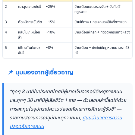
2
เมาสุราขณะขับขี่
~25%
ป้ายเตือนเขตตรวจวัด + บังคับใช้
กฎหมาย
3
ตัดหน้ากระชั้นชิด
~15%
ป้ายให้ทาง + กระจกมองโค้งที่ทางแยก
4
หลับใน / เหนื่อย
~10%
ป้ายเตือนพักรถ + ที่จอดพักริมทางหลวง
ล้า
5
ใช้โทรศัพท์ขณะ
~8%
ป้ายเตือน + บังคับใช้กฎหมายมาตรา 43
ขับขี่
ทวิ
📌 มุมมองจากผู้เชี่ยวชาญ
“ทุกๆ 8 นาทีในประเทศไทยมีผู้บาดเจ็บจากอุบัติเหตุทางถนน
และทุกๆ 30 นาทีมีผู้เสียชีวิต 1 ราย — ตัวเลขเหล่านี้ลดได้ด้วย
การลงทุนในอุปกรณ์ความปลอดภัยและการศึกษาผู้ขับขี่” —
รายงานสถานการณ์อุบัติเหตุทางถนน,
ศูนย์อำนวยการความ
ปลอดภัยทางถนน