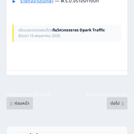
ราชกิจจานุเบกษา
— พ.ร.บ.จราจรทางบก
เขียนและตรวจสอบโดย
ทีมวิศวกรจราจร Dpark Traffic
·
อัปเดต 16 พฤษภาคม 2026
เสาล้มลุกจราจร มีดีอย่างไร
รูปแบบยางชะลอความเร็ว
ก่อนหน้า
ต่อไป