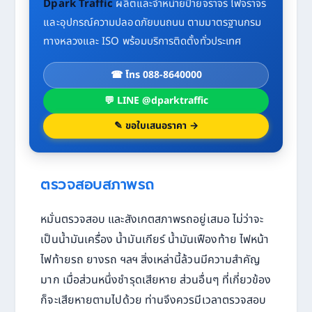
Dpark Traffic
ผลิตและจำหน่ายป้ายจราจร ไฟจราจร
และอุปกรณ์ความปลอดภัยบนถนน ตามมาตรฐานกรม
ทางหลวงและ ISO พร้อมบริการติดตั้งทั่วประเทศ
☎ โทร 088-8640000
💬 LINE @dparktraffic
✎ ขอใบเสนอราคา →
ตรวจสอบสภาพรถ
หมั่นตรวจสอบ และสังเกตสภาพรถอยู่เสมอ ไม่ว่าจะ
เป็นน้ำมันเครื่อง น้ำมันเกียร์ น้ำมันเฟืองท้าย ไฟหน้า
ไฟท้ายรถ ยางรถ ฯลฯ สิ่งเหล่านี้ล้วนมีความสำคัญ
มาก เมื่อส่วนหนึ่งชำรุดเสียหาย ส่วนอื่นๆ ที่เกี่ยวข้อง
ก็จะเสียหายตามไปด้วย ท่านจึงควรมีเวลาตรวจสอบ