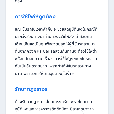
ต้อง
การใช้ไฟให้ถูกต้อง
ขณะขับรถในเวลาค่ำคืน จะช่วยลดอุบัติเหตุในกรณีที่
มีรถวิ่งสวนทางมาท่านควรจะใช้ไฟสูง-ต่ำสลับกัน
เตือนเสียแต่เนิ่นๆ เพื่อช่วยปลุกให้ผู้ที่ขับรถสวนมา
ตื่นจากภวังค์ และขณะรถสวนกันท่านจะต้องใช้ไฟต่ำ
พร้อมกับลดความเร็่วลง การใช้ไฟสูงขณะขับรถสวน
กันเป็นอันตรายมาก เพราะทำให้ผู้ขับรถสวนทาง
มาตาพร่ามัวก่อให้เกิดอุบัติเหตุได้ง่าย
รักษากฎจราจร
ต้องรักษากฎจราจรโดยเคร่งครัด เพราะโดยมาก
อุบัติเหตุและการจราจรติดขัดมักจะมีสาเหตุมาจาก