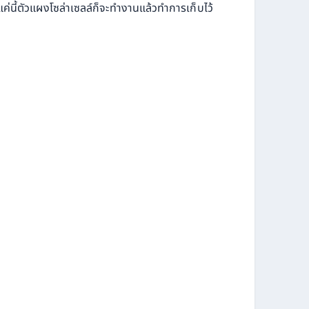
 แค่นี้ตัวแผงโซล่าเซลล์ก็จะทำงานแล้วทำการเก็บไว้