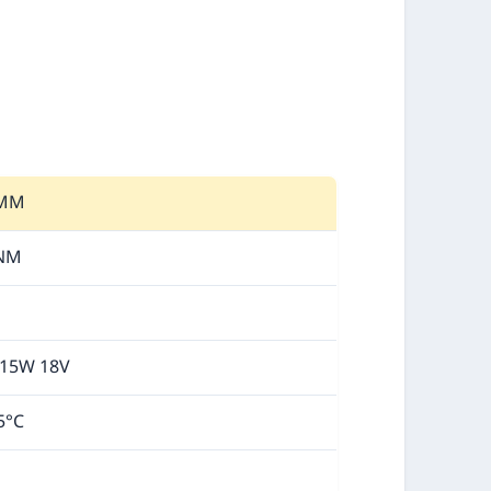
0MM
 NM
15W 18V
5°C