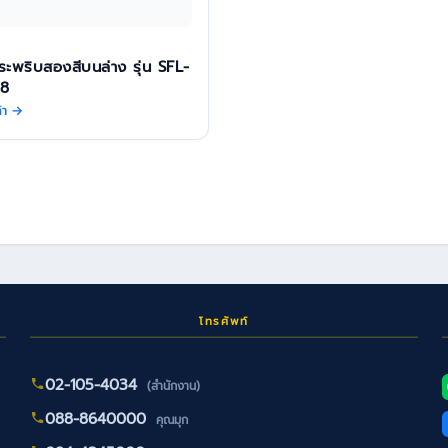
ะพริบสองสีบนล่าง รุ่น SFL-
-8
ค้า →
โทรศัพท์
02-105-4034
(สำนักงาน)
088-8640000
คุณมุก