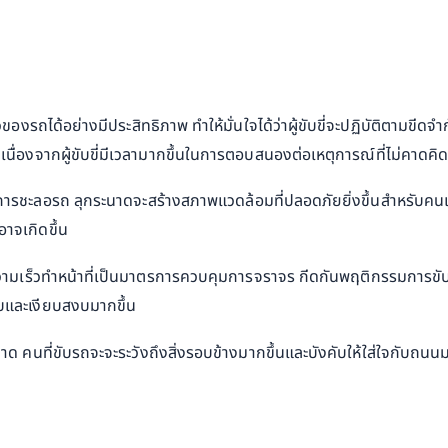
รถได้อย่างมีประสิทธิภาพ ทำให้มั่นใจได้ว่าผู้ขับขี่จะปฏิบัติตามขีดจำ
เนื่องจากผู้ขับขี่มีเวลามากขึ้นในการตอบสนองต่อเหตุการณ์ที่ไม่คาดคิ
ดยการชะลอรถ ลุกระนาดจะสร้างสภาพแวดล้อมที่ปลอดภัยยิ่งขึ้นสำหรับคน
าจเกิดขึ้น
มเร็วทำหน้าที่เป็นมาตรการควบคุมการจราจร กีดกันพฤติกรรมการขับขี่ที
สงบและเงียบสงบมากขึ้น
กระนาด คนที่ขับรถจะจะระวังถึงสิ่งรอบข้างมากขึ้นและบังคับให้ใส่ใจกับถนนมา