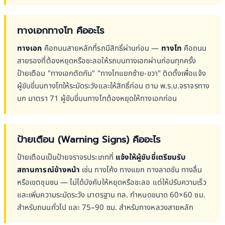
ทางเอกทางโท คืออะไร
ทางเอก
คือถนนสายหลักที่รถมีสิทธิ์ผ่านก่อน —
ทางโท
คือถนน
สายรองที่ต้องหยุดหรือชะลอให้รถบนทางเอกผ่านก่อนทุกครั้ง
ป้ายเตือน "ทางเอกตัดกัน" "ทางโทแยกซ้าย-ขวา" ติดตั้งเพื่อแจ้ง
ผู้ขับขี่บนทางโทให้ระมัดระวังและให้สิทธิ์ก่อน ตาม พ.ร.บ.จราจรทาง
บก มาตรา 71 ผู้ขับขี่บนทางโทต้องหยุดให้ทางเอกก่อน
ป้ายเตือน (Warning Signs) คืออะไร
ป้ายเตือนเป็นป้ายจราจรประเภทที่
แจ้งให้ผู้ขับขี่เตรียมรับ
สถานการณ์ข้างหน้า
เช่น ทางโค้ง ทางแยก ทางลาดชัน ทางลื่น
หรือเขตชุมชน — ไม่ได้บังคับให้หยุดหรือชะลอ แต่ให้ปรับความเร็ว
และเพิ่มความระมัดระวัง มาตรฐาน ทล. กำหนดขนาด 60×60 ซม.
สำหรับถนนทั่วไป และ 75–90 ซม. สำหรับทางหลวงสายหลัก