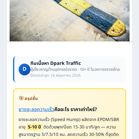
ทีมเนื้อหา Dpark Traffic
D
ผู้เชี่ยวชาญด้านอุปกรณ์จราจร · 10+ ปี ในวงการจราจรไทย
อัปเดตล่าสุด: 16 พฤษภาคม 2026
🎯
สรุปสั้น
ยางชะลอความเร็ว
คืออะไร ราคาเท่าไหร่?
ยางชะลอความเร็ว (Speed Hump) ผลิตจาก EPDM/SBR
อายุ
5-10 ปี
ติดด้วยพุก/น็อต 15-30 นาที/ลูก — ความ
สูงมาตรฐาน 5/7.5/10 ซม. ลดความเร็ว 30-50% ที่จุดติด