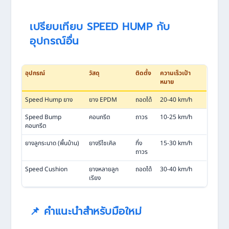
เปรียบเทียบ SPEED HUMP กับ
อุปกรณ์อื่น
อุปกรณ์
วัสดุ
ติดตั้ง
ความเร็วเป้า
หมาย
Speed Hump ยาง
ยาง EPDM
ถอดได้
20-40 km/h
Speed Bump
คอนกรีต
ถาวร
10-25 km/h
คอนกรีต
ยางลูกระนาด (พื้นบ้าน)
ยางรีไซเคิล
กึ่ง
15-30 km/h
ถาวร
Speed Cushion
ยางหลายลูก
ถอดได้
30-40 km/h
เรียง
📌 คำแนะนำสำหรับมือใหม่