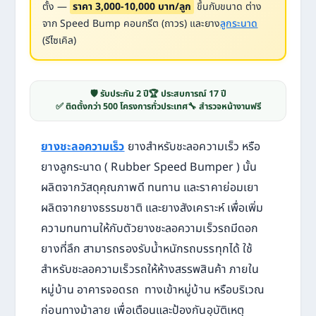
ตั้ง —
ราคา 3,000-10,000 บาท/ลูก
ขึ้นกับขนาด ต่าง
จาก Speed Bump คอนกรีต (ถาวร) และยาง
ลูกระนาด
(รีไซเคิล)
🛡️ รับประกัน 2 ปี
🏆 ประสบการณ์ 17 ปี
✅ ติดตั้งกว่า 500 โครงการทั่วประเทศ
🔧 สำรวจหน้างานฟรี
ยางชะลอความเร็ว
ยางสำหรับชะลอความเร็ว หรือ
ยางลูกระนาด ( Rubber Speed Bumper ) นั้น
ผลิตจากวัสดุคุณภาพดี ทนทาน และราคาย่อมเยา
ผลิตจากยางธรรมชาติ และยางสังเคราะห์ เพื่อเพิ่ม
ความทนทานให้กับตัวยางชะลอความเร็วรถมีดอก
ยางที่ลึก สามารถรองรับน้ำหนักรถบรรทุกได้ ใช้
สำหรับชะลอความเร็วรถให้ห้างสรรพสินค้า ภายใน
หมู่บ้าน อาคารจอดรถ ทางเข้าหมู่บ้าน หรือบริเวณ
ก่อนทางม้าลาย เพื่อเตือนและป้องกันอุบัติเหตุ