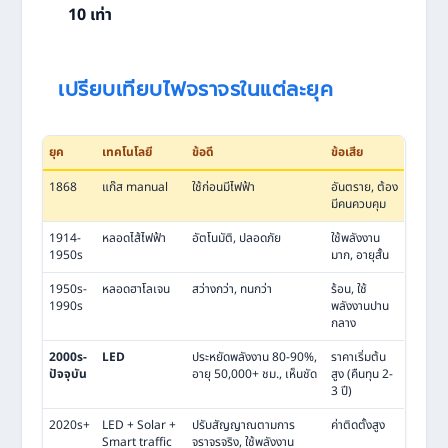
10 เท่า
เปรียบเทียบไฟจราจรในแต่ละยุค
ยุค
เทคโนโลยี
ข้อดี
ข้อเสีย
1868
แก๊ส manual
ใช้ก่อนมีไฟฟ้า
อันตราย, ต้อง
มีคนควบคุม
1914-
หลอดไส้ไฟฟ้า
อัตโนมัติ, ปลอดภัย
ใช้พลังงาน
1950s
มาก, อายุสั้น
1950s-
หลอดฮาโลเจน
สว่างกว่า, ทนกว่า
ร้อน, ใช้
1990s
พลังงานปาน
กลาง
2000s-
LED
ประหยัดพลังงาน 80-90%,
ราคาเริ่มต้น
ปัจจุบัน
อายุ 50,000+ ชม., เห็นชัด
สูง (คืนทุน 2-
3 ปี)
2020s+
LED + Solar +
ปรับสัญญาณตามการ
ค่าติดตั้งสูง
Smart traffic
จราจรจริง, ใช้พลังงาน