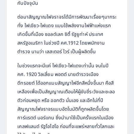
กับปัจจุบัน
ต่อมาสัญญาณไฟจราจรได้มีการพัฒนาเรื่อยๆมากระ
ทั่ง ไฟเขียว-ไฟแดง แบบใช้พลังงานไฟฟ้าแห่งแรก
เกิดขึ้นที่เมือง ซอลต์เลก ซิตี้ รัฐยูท่าห์ ประเทศ
สหรัฐอเมริกา ในช่วงปี คศ.1912 โดยพนักงาน
ตำรวจ นามว่า เลสเตอร์ ไวร์ เป็นผู้ผลิตขึ้น
ในช่วงแรกจะมีแค่ ไฟเขียว-ไฟแดงเท่านั้น จนในปี
คศ. 1920 วิลเลี่ยม พอตต์ นายตำรวจเมือง
ดีทรอยต์ ได้ออกแบบสัญญาไฟอีกสีหนึ่งขึ้นมา คือสี
เหลืองเพื่อเป็นสัญญาณเตือนให้ผู้ขับขี่ระวังและชะลอ
ตัวก่อนหยุด หรือ ออกตัว นั่นเอง และอีกไม่กี่ปี
สัญญาณไฟจราจรแบบอัตโนมัติก็ถูกผลิตขึ้นโดย
การ์แรตต์ มอร์แกน ซึ่งนำมาใช้เป็นครั้งแรกในเมือง
เคลฟแลนด์ รัฐโอไฮโอ ก่อนที่จะแพร่หลายทั่วโลกและ