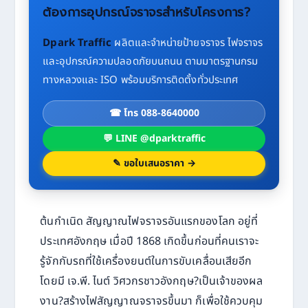
ต้องการอุปกรณ์จราจรสำหรับโครงการ?
Dpark Traffic
ผลิตและจำหน่ายป้ายจราจร ไฟจราจร
และอุปกรณ์ความปลอดภัยบนถนน ตามมาตรฐานกรม
ทางหลวงและ ISO พร้อมบริการติดตั้งทั่วประเทศ
☎ โทร 088-8640000
💬 LINE @dparktraffic
✎ ขอใบเสนอราคา →
ต้นกำเนิด สัญญาณไฟจราจรอันแรกของโลก อยู่ที่
ประเทศอังกฤษ เมื่อปี 1868 เกิดขึ้นก่อนที่คนเราจะ
รู้จักกับรถที่ใช้เครื่องยนต์ในการขับเคลื่อนเสียอีก
โดยมี เจ.พี. ไนต์ วิศวกรชาวอังกฤษ?เป็นเจ้าของผล
งาน?สร้างไฟสัญญาณจราจรขึ้นมา ก็เพื่อใช้ควบคุม