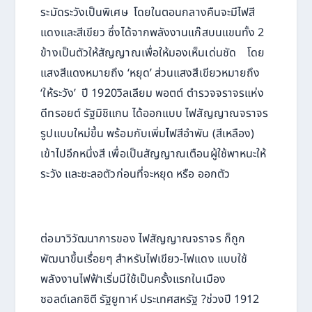
ระมัดระวังเป็นพิเศษ โดยในตอนกลางคืนจะมีไฟสี
แดงและสีเขียว ซึ่งได้จากพลังงานแก๊สบนแขนทั้ง 2
ข้างเป็นตัวให้สัญญาณเพื่อให้มองเห็นเด่นชัด โดย
แสงสีแดงหมายถึง ‘หยุด’ ส่วนแสงสีเขียวหมายถึง
‘ให้ระวัง’ ปี 1920วิลเลียม พอตต์ ตำรวจจราจรแห่ง
ดีทรอยต์ รัฐมิชิแกน ได้ออกแบบ ไฟสัญญาณจราจร
รูปแบบใหม่ขึ้น พร้อมกับเพิ่มไฟสีอำพัน (สีเหลือง)
เข้าไปอีกหนึ่งสี เพื่อเป็นสัญญาณเตือนผู้ใช้พาหนะให้
ระวัง และชะลอตัวก่อนที่จะหยุด หรือ ออกตัว
ต่อมาวิวัฒนาการของ ไฟสัญญาณจราจร ก็ถูก
พัฒนาขึ้นเรื่อยๆ สำหรับไฟเขียว-ไฟแดง แบบใช้
พลังงานไฟฟ้าเริ่มมีใช้เป็นครั้งแรกในเมือง
ซอลต์เลกซิตี รัฐยูทาห์ ประเทศสหรัฐ ?ช่วงปี 1912