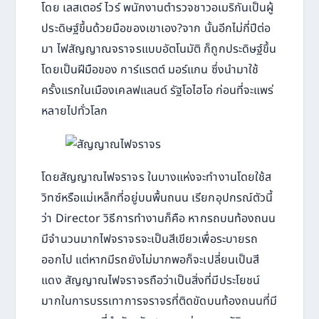
โดย เลสเตอร์ ไวร์ พนักงานตำรวจชาวอเมริกันเป็นผู้
ประดิษฐ์ขึ้นด้วยมือของเขาเอง?จาก นั้นอีกไม่กี่ปีต่อ
มา ไฟสัญญาณจราจรแบบอัตโนมัติ ก็ถูกประดิษฐ์ขึ้น
โดยเป็นฝีมือของ การ์แรตต์ มอร์แกน ซึ่งนำมาใช้
ครั้งแรกในเมืองเคลฟแลนด์ รัฐโอไฮโอ ก่อนที่จะแพร่
หลายไปทั่วโลก
โดยสัญญาณไฟจราจร ในบางแห่งจะทำงานโดยใช้ส
วิทซ์หรือแม่เหล็กที่อยู่บนพื้นถนน เรียกอุปกรณ์ตัวนี้
ว่า Director วิธีการทำงานก็คือ หากรถบนท้องถนน
มีจำนวนมากไฟจราจรจะเป็นสีเขียวเพื่อระบายรถ
ออกไป แต่หากมีรถยังไม่มากพอก็จะเปลี่ยนเป็นสี
แดง สัญญาณไฟจราจรถือว่าเป็นสิ่งที่มีประโยชน์
มากในการบรรเทาการจราจรที่ติดขัดบนท้องถนนที่มี