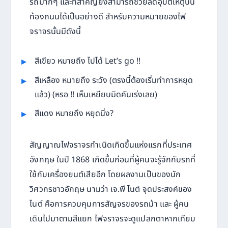
รถมากๆ และที่สำคัญยังสามารถช่วยลดอุบัติเหตุบน
ท้องถนนได้เป็นอย่างดี สำหรับความหมายของไฟ
จราจรนั้นมีดังนี้
สีเขียว หมายถึง ไปได้ Let’s go !!
สีเหลือง หมายถึง ระวัง (ตรงนี้ต้องเริ่มทำการหยุด
แล้ว) (หรอ !! เห็นเหยียบมิดคันเร่งเลย)
สีแดง หมายถึง หยุดนิ่ง?
สัญญาณไฟจราจรกำเนิดเกิดขึ้นแห่งแรกที่ประเทศ
อังกฤษ ในปี 1868 เกิดขึ้นก่อนที่ผู้คนจะรู้จักกับรถที่
ใช้กับเครื่องยนต์เสียอีก โดยผลงานเป็นของนัก
วิศวกรชาวอักฤษ นามว่า เจ.พี ไนต์ จุดประสงค์ของ
ไนต์ คือการควบคุมการสัญจรของรถม้า และ ผู้คน
เดินไปมาตามสีแยก ไฟจราจรจะดูแปลกตาหากเทียบ