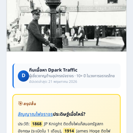
ทีมเนื้อหา Dpark Traffic
D
ผู้เชี่ยวชาญด้านอุปกรณ์จราจร · 10+ ปี ในวงการจราจรไทย
อัปเดตล่าสุด: 21 พฤษภาคม 2026
🎯
สรุปสั้น
สัญญาณไฟจราจร
ประดิษฐ์เมื่อไหร่?
ประวัติ:
1868
JP Knight ติดตั้งไฟแก๊สนอกรัฐสภา
อังกฤษ (ระเบิดใน 1 เดือน),
1914
James Hoge ติดไฟ