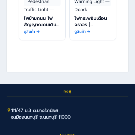
ไฟข้ามถนน ไฟ
ไฟกระพริบเตือน
สัญญาณคนเดิน
จราจร |
เท้า |
FLASHING
ดูสินค้า →
ดูสินค้า →
PEDESTRIAN
WARNING
TRAFFIC LIGHT
LIGHT — DPARK
— DPARK
ที่อยู่
111/47 ม.3 ต.บางรักน้อย
อ.เมืองนนทบุรี จ.นนทบุรี 11000