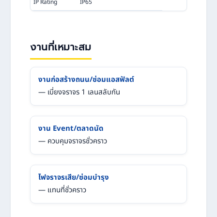
IP Rating
IP65
งานที่เหมาะสม
งานก่อสร้างถนน/ซ่อมแอสฟัลต์
— เบี่ยงจราจร 1 เลนสลับกัน
งาน Event/ตลาดนัด
— ควบคุมจราจรชั่วคราว
ไฟจราจรเสีย/ซ่อมบำรุง
— แทนที่ชั่วคราว