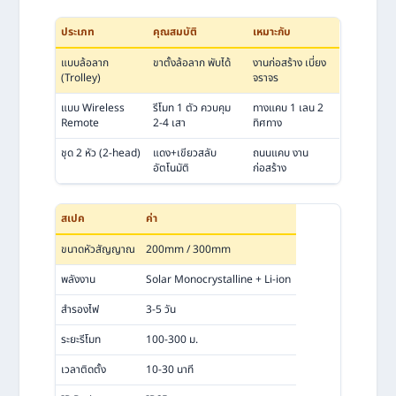
ประเภท
คุณสมบัติ
เหมาะกับ
แบบล้อลาก
ขาตั้งล้อลาก พับได้
งานก่อสร้าง เบี่ยง
(Trolley)
จราจร
แบบ Wireless
รีโมท 1 ตัว ควบคุม
ทางแคบ 1 เลน 2
Remote
2-4 เสา
ทิศทาง
ชุด 2 หัว (2-head)
แดง+เขียวสลับ
ถนนแคบ งาน
อัตโนมัติ
ก่อสร้าง
สเปค
ค่า
ขนาดหัวสัญญาณ
200mm / 300mm
พลังงาน
Solar Monocrystalline + Li-ion
สำรองไฟ
3-5 วัน
ระยะรีโมท
100-300 ม.
เวลาติดตั้ง
10-30 นาที