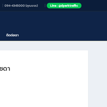
094-4345000 (คุณขจร)
Line : @dparktraffic
ติดต่อเรา
ัชดา