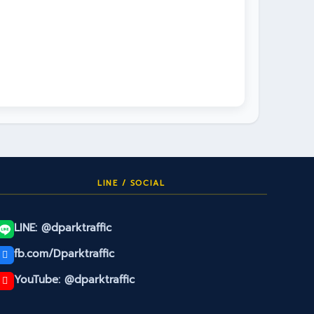
LINE / SOCIAL
LINE: @dparktraffic
fb.com/Dparktraffic
YouTube: @dparktraffic