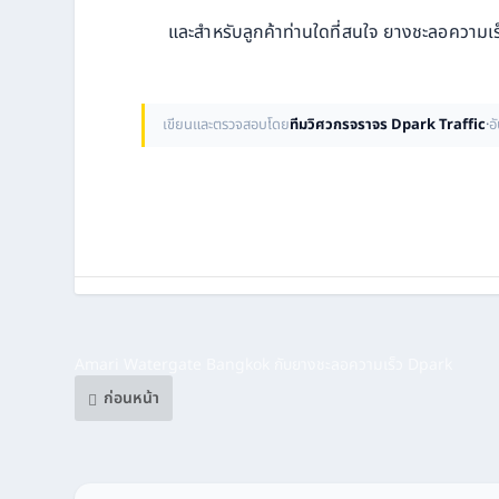
และสำหรับลูกค้าท่านใดที่สนใจ ยางชะลอความเร็ว
เขียนและตรวจสอบโดย
ทีมวิศวกรจราจร Dpark Traffic
·
อ
Amari Watergate Bangkok กับยางชะลอความเร็ว Dpark
ก่อนหน้า