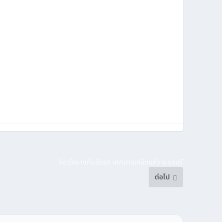
ติดตั้งยางกั้นล้อรถ เทศบาลเกล็ดแก้ว จ.ชลบุรี
ต่อไป