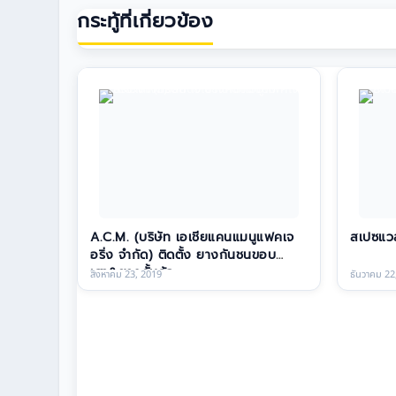
กระทู้ที่เกี่ยวข้อง
A.C.M. (บริษัท เอเชียแคนแมนูแฟคเจ
สเปซแวล
อริ่ง จำกัด) ติดตั้ง ยางกันชนขอบ
เสา&ยางกั้นล้อ
สิงหาคม 23, 2019
ธันวาคม 22