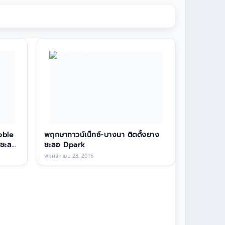
oble
พฤกษาทาวน์เน็กซ์-บางนา ติตดั้งยาง
งชะลอ
ชะลอ Dpark
พฤศจิกายน 28, 2016