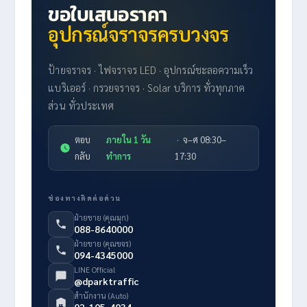
ขอใบเสนอราคา
อุปกรณ์จราจรครบวงจร
ป้ายจราจร · ไฟจราจร LED · อุปกรณ์ชะลอความเร็ว
แบริเออร์ · กรวยจราจร · Solar บริการ ทั่วทุกภาค
ส่วน ทั่วประเทศ
ตอบ
ภายใน 1 วัน
· จ–ศ 08:30–
กลับ
ทำการ
17:30
ช่องทางติดต่อด่วน
ฝ่ายขาย (คุณมุก)
088-8640000
ฝ่ายขาย (คุณขจร)
094-4345000
LINE Official
@dparktraffic
สำนักงาน (Auto)
02-105-4034