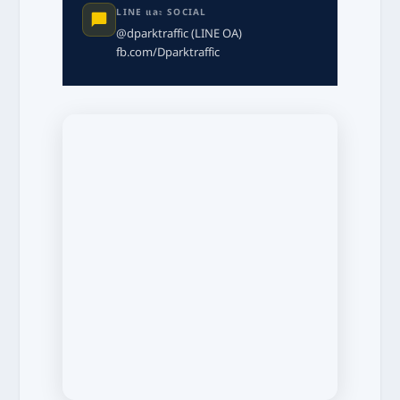
LINE และ SOCIAL
@dparktraffic (LINE OA)
fb.com/Dparktraffic