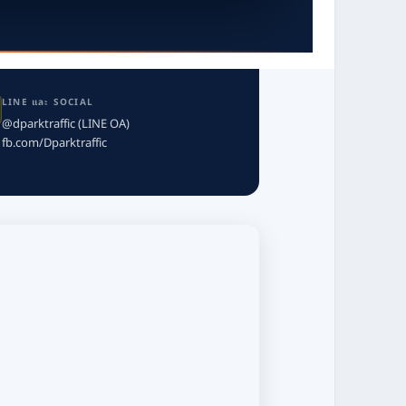
LINE และ SOCIAL
@dparktraffic (LINE OA)
fb.com/Dparktraffic