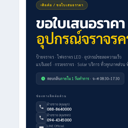
ติดต่อ / ขอใบเสนอราคา
ขอใบเสนอราคา
อุปกรณ์จราจรค
ป้ายจราจร · ไฟจราจร LED · อุปกรณ์ชะลอความเร็ว
แบริเออร์ · กรวยจราจร · Solar บริการ ทั่วทุกภาคส่วน 
ตอบกลับ
ภายใน 1 วันทำการ
· จ–ศ 08:30–17:30
ช่องทางติดต่อด่วน
ฝ่ายขาย (คุณมุก)
088-8640000
ฝ่ายขาย (คุณขจร)
094-4345000
LINE Official