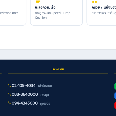
ชะลอความเร็ว
กรวย / แบ่งช่อ
tdown timer
ยางลูกระนาด Speed Hump
กรวยจราจร เสาล้มลุ
Cushion
โทรศัพท์
02-105-4034
(สำนักงาน)
088-8640000
คุณมุก
094-4345000
คุณขจร